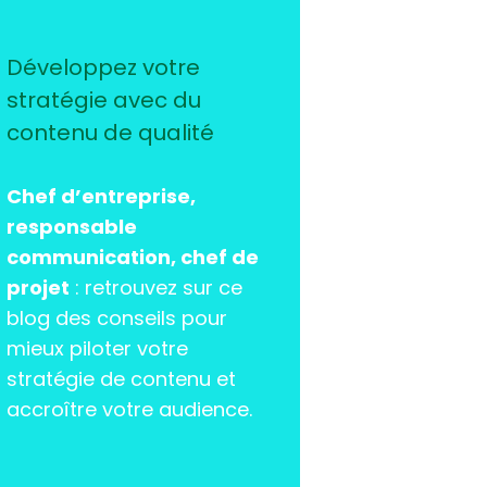
Développez votre
stratégie avec du
contenu de qualité
Chef d’entreprise,
responsable
communication, chef de
projet
: retrouvez sur ce
blog des conseils pour
mieux piloter votre
stratégie de contenu et
accroître votre audience.