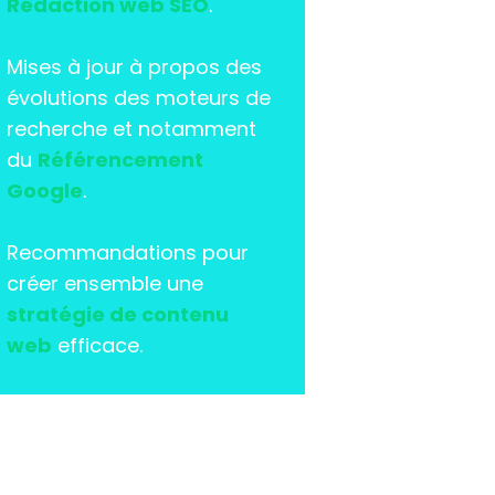
Rédaction web SEO
.
Mises à jour à propos des
évolutions des moteurs de
recherche et notamment
du
Référencement
Google
.
Recommandations pour
créer ensemble une
stratégie de contenu
web
efficace.