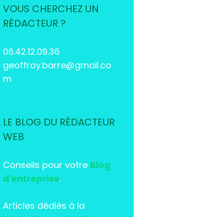
VOUS CHERCHEZ UN
RÉDACTEUR ?
06.42.12.09.36
geoffroy.barre@gmail.co
m
LE BLOG DU RÉDACTEUR
WEB
Conseils pour votre
Blog
d'entreprise
.
Articles dédiés à la