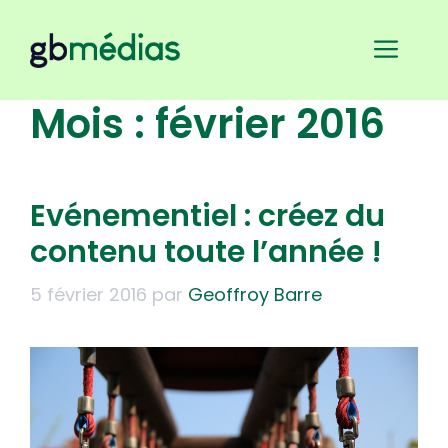
Aller
au
Men
contenu
Mois :
février 2016
Evénementiel : créez du
contenu toute l’année !
5 février 2016
par
Geoffroy Barre