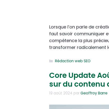
Lorsque l’on parle de créatio
faut savoir communiquer e
compétence la plus précieus
transformer radicalement l
Catégories
Rédaction web SEO
Core Update Août
sur du contenu d
19 août 2024
par
Geoffroy Barre