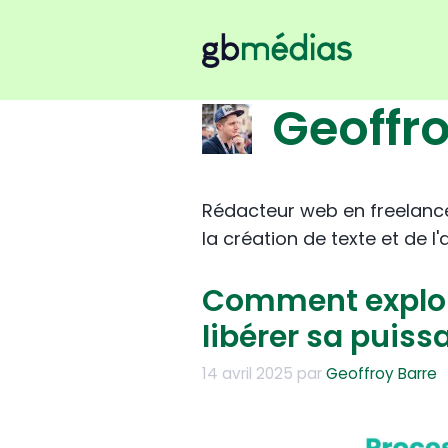
Aller
au
contenu
Geoffro
Rédacteur web en freelance
la création de texte et de 
Comment exploite
libérer sa puiss
14 avril 2025
par
Geoffroy Barre