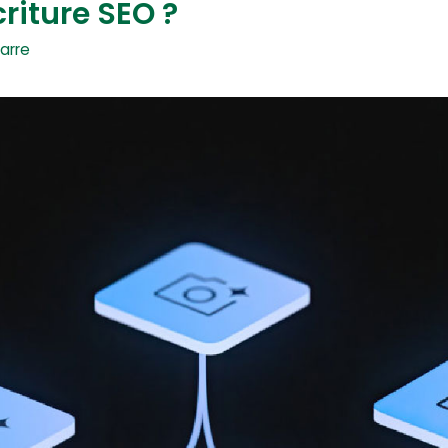
criture SEO ?
arre