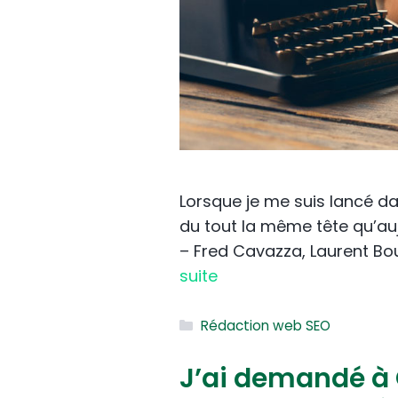
Lorsque je me suis lancé da
du tout la même tête qu’auj
– Fred Cavazza, Laurent Bou
suite
Catégories
Rédaction web SEO
J’ai demandé à G