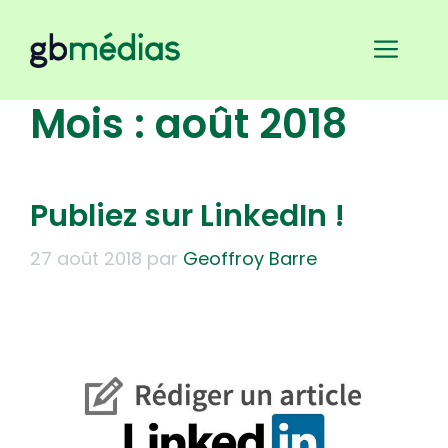
Aller
au
Men
contenu
Mois :
août 2018
Publiez sur LinkedIn !
27 août 2018
par
Geoffroy Barre