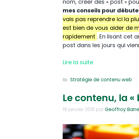
nom, créer des « post » pour
mes conseils pour débuter
vais pas reprendre ici la pl
est bien de vous aider de m
rapidement
. En lisant cet
post dans les jours qui vien
Lire la suite
Catégories
Stratégie de contenu web
Le contenu, la 
18 janvier 2018
par
Geoffroy Barr