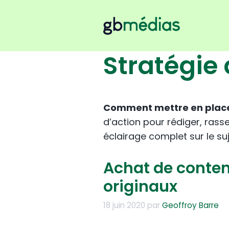
Aller
au
contenu
Stratégie
Comment mettre en place
d’action pour rédiger, rass
éclairage complet sur le suj
Achat de conten
originaux
18 juin 2020
par
Geoffroy Barre