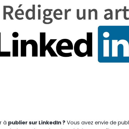
r à
publier sur LinkedIn ?
Vous avez envie de publi