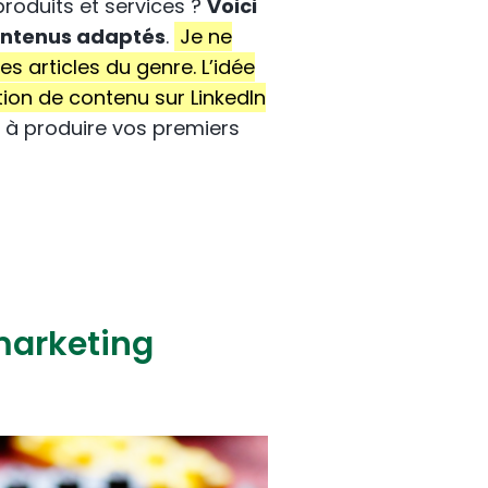
produits et services ?
Voici
contenus adaptés
.
Je ne
s articles du genre. L’idée
ion de contenu sur LinkedIn
r à produire vos premiers
 marketing