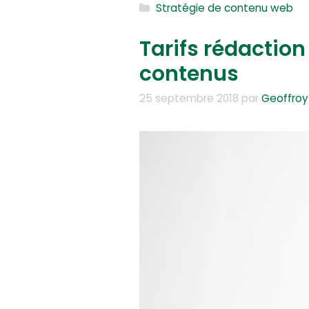
Catégories
Stratégie de contenu web
Tarifs rédaction 
contenus
25 septembre 2018
par
Geoffroy