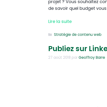
projet ? Vous souhaitez con
de savoir quel budget vous
Lire la suite
Catégories
Stratégie de contenu web
Publiez sur Linke
27 août 2018
par
Geoffroy Barre