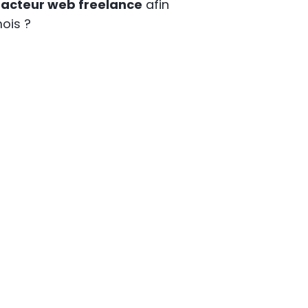
rédacteur web freelance
afin
ois ?