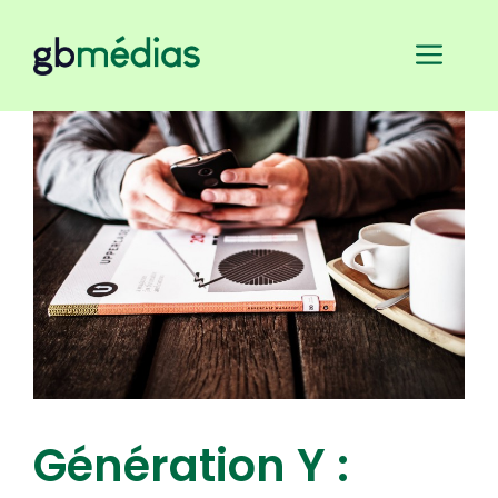
Aller
au
Men
contenu
Génération Y :