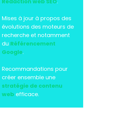
Rédaction web SEO
.
Mises à jour à propos des
évolutions des moteurs de
recherche et notamment
du
Référencement
Google
.
Recommandations pour
créer ensemble une
stratégie de contenu
web
efficace.