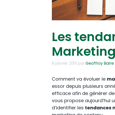
Les tenda
Marketing
8 janvier 2016
par
Geoffroy Barre
Comment va évoluer le
mar
essor depuis plusieurs année
efficace afin de générer d
vous propose aujourd’hui 
d’identifier les
tendances m
marketing de contenu
.