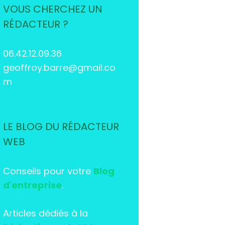
VOUS CHERCHEZ UN
RÉDACTEUR ?
06.42.12.09.36
geoffroy.barre@gmail.co
m
LE BLOG DU RÉDACTEUR
WEB
Conseils pour votre
Blog
d'entreprise
.
Articles dédiés à la