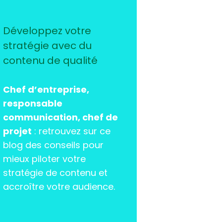
Développez votre
stratégie avec du
contenu de qualité
Chef d’entreprise,
responsable
communication, chef de
projet
: retrouvez sur ce
blog des conseils pour
mieux piloter votre
stratégie de contenu et
accroître votre audience.